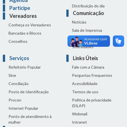
Agenda
Distribuição do dia
Participe
Comunicação
Vereadores
Notícias
Conheça os Vereadores
Sala de Imprensa
Bancadas e Blocos
Vídeos de Reuniões
Conselhos
Solenidades
Serviços
Links Úteis
Refeitório Popular
Fale com a Câmara
Sine
Perguntas Frequentes
Conciliação
Acessibilidade
Posto de Identificação
Termos de uso
Procon
Política de privacidade
(SILAP)
Internet Popular
Webmail
Ponto de atendimento à
mulher
Intranet