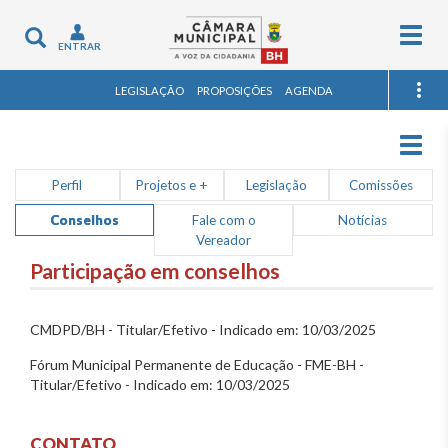
Togg
Toggle
ENTRAR
navig
navigation
LEGISLAÇÃO
PROPOSIÇÕES
AGENDA
Togg
navig
Perfil
Projetos e +
Legislação
Comissões
Conselhos
Fale com o
Notícias
Vereador
Participação em conselhos
CMDPD/BH - Titular/Efetivo - Indicado em: 10/03/2025
Fórum Municipal Permanente de Educação - FME-BH -
Titular/Efetivo - Indicado em: 10/03/2025
CONTATO