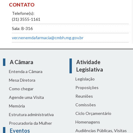
CONTATO
Telefone(s):
(31) 3555-1161
Sala: B-316
ver.nenemdafarmacia@cmbh.mg.gov.br
A Câmara
Atividade
Legislativa
Entenda a Câmara
Legislação
Mesa Diretora
Proposições
Como chegar
Reuniões
Agende uma Visita
Comissões
Memória
Ciclo Orçamentário
Estrutura administrativa
Homenagens
Procuradoria da Mulher
Eventos
Audiências Públicas, Visitas