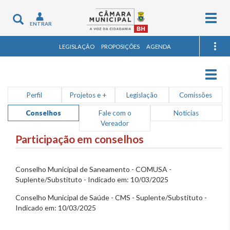
Togg
Toggle
ENTRAR
navig
navigation
LEGISLAÇÃO
PROPOSIÇÕES
AGENDA
Togg
navig
Perfil
Projetos e +
Legislação
Comissões
Conselhos
Fale com o
Notícias
Vereador
Participação em conselhos
Conselho Municipal de Saneamento - COMUSA -
Suplente/Substituto - Indicado em: 10/03/2025
Conselho Municipal de Saúde - CMS - Suplente/Substituto -
Indicado em: 10/03/2025