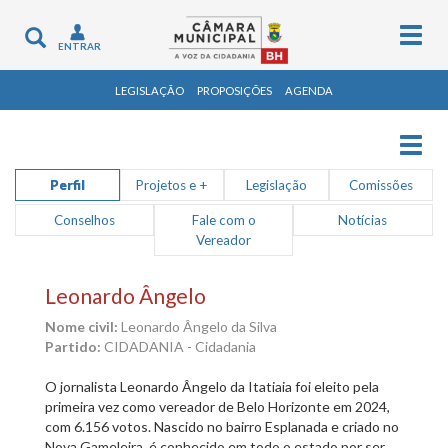
Togg
Toggle
ENTRAR
navig
navigation
LEGISLAÇÃO
PROPOSIÇÕES
AGENDA
Togg
navig
Perfil
Projetos e +
Legislação
Comissões
Conselhos
Fale com o
Notícias
Vereador
Leonardo Ângelo
Nome civil:
Leonardo Ângelo da Silva
Partido:
CIDADANIA - Cidadania
O jornalista Leonardo Ângelo da Itatiaia foi eleito pela
primeira vez como vereador de Belo Horizonte em 2024,
com 6.156 votos. Nascido no bairro Esplanada e criado no
Nova Gameleira, é conhecido em todo o estado por ser