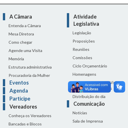
A Câmara
Atividade
Legislativa
Entenda a Câmara
Legislação
Mesa Diretora
Proposições
Como chegar
Reuniões
Agende uma Visita
Comissões
Memória
Ciclo Orçamentário
Estrutura administrativa
Homenagens
Procuradoria da Mulher
Eventos
Audiências Públicas, Visitas
Técnicas e Seminários
Agenda
Distribuição do dia
Participe
Comunicação
Vereadores
Notícias
Conheça os Vereadores
Sala de Imprensa
Bancadas e Blocos