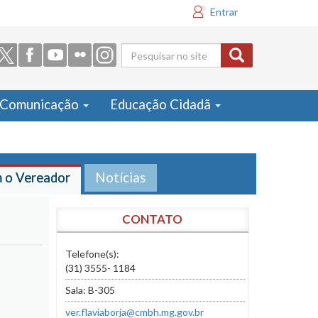
Entrar
Formulário
de busca
Comunicação
Educação Cidadã
m o Vereador
Notícias
CONTATO
Telefone(s):
(31) 3555- 1184
Sala: B-305
ver.flaviaborja@cmbh.mg.gov.br