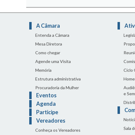
A Câmara
Ativ
Entenda a Câmara
Legis
Mesa Diretora
Propo
Como chegar
Reuni
Agende uma Visita
Comis
Memória
Ciclo
Estrutura administrativa
Home
Procuradoria da Mulher
Audiên
e Sem
Eventos
Distri
Agenda
Com
Participe
Notíci
Vereadores
Sala 
Conheça os Vereadores