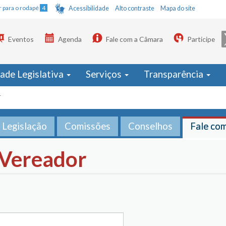
Ir para o rodapé
4
Acessibilidade
Alto contraste
Mapa do site
Eventos
Agenda
Fale com a Câmara
Participe
dade Legislativa
Serviços
Transparência
r
Legislação
Comissões
Conselhos
Fale co
 Vereador