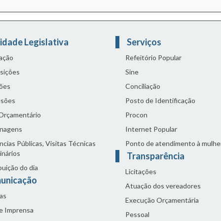
idade Legislativa
Serviços
lação
Refeitório Popular
sições
Sine
ões
Conciliação
sões
Posto de Identificação
 Orçamentário
Procon
nagens
Internet Popular
cias Públicas, Visitas Técnicas
Ponto de atendimento à mulhe
inários
Transparência
buição do dia
Licitações
unicação
Atuação dos vereadores
as
Execução Orçamentária
de Imprensa
Pessoal