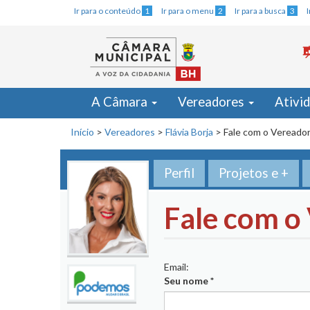
Ir para o conteúdo
1
Ir para o menu
2
Ir para a busca
3
A Câmara
Vereadores
Ativi
Início
>
Vereadores
>
Flávia Borja
>
Fale com o Vereado
Perfil
Projetos e +
Fale com o
Email:
Seu nome
*