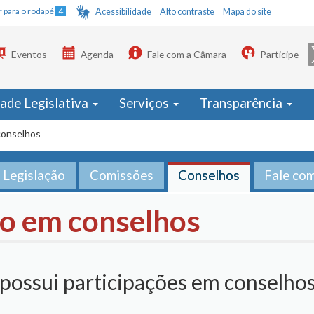
Ir para o rodapé
4
Acessibilidade
Alto contraste
Mapa do site
Eventos
Agenda
Fale com a Câmara
Participe
dade Legislativa
Serviços
Transparência
conselhos
Legislação
Comissões
Conselhos
Fale co
ão em conselhos
possui participações em conselho