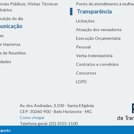
cias Públicas, Visitas Técnicas
Ponto de atendimento à mulhe
inários
Transparência
buição do dia
Licitações
unicação
Atuação dos vereadores
as
Execução Orçamentária
de Imprensa
Pessoal
s de Reuniões
Verba Indenizatória
idades
Contratos e convênios
Concursos
LGPD
Av. dos Andradas, 3.100 - Santa Efigênia
CEP: 30260-900 - Belo Horizonte - MG
Como chegar
Telefone geral: (31) 3555-1100
Horário de funcionamento:
egação.