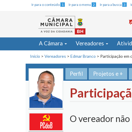
Ir para o conteúdo
1
Ir para o menu
2
Ir para a busca
3
A Câmara
Vereadores
Ativi
Início
>
Vereadores
>
Edmar Branco
>
Participação em 
Perfil
Projetos e +
Participaç
O vereador não 