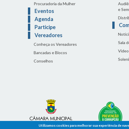
Procuradoria da Mulher
Audiên
e Sem
Eventos
Distri
Agenda
Com
Participe
Notíci
Vereadores
Sala 
Conheça os Vereadores
Vídeo
Bancadas e Blocos
Solen
Conselhos
Utilizamos cookies para melhorar sua experiência de nav