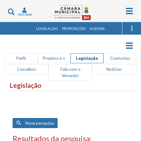
Togg
Toggle
ENTRAR
navig
navigation
LEGISLAÇÃO
PROPOSIÇÕES
AGENDA
Togg
navig
Perfil
Projetos e +
Legislação
Comissões
Conselhos
Fale com o
Notícias
Vereador
Legislação
Nova pesquisa
Resultados da pesquisa: