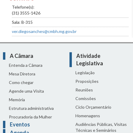
Telefone(s):
(31) 3555-1426
Sala: B-315
ver.diegosanches@cmbh.mg.gov.br
A Câmara
Atividade
Legislativa
Entenda a Câmara
Legislação
Mesa Diretora
Proposições
Como chegar
Reuniões
Agende uma Visita
Comissões
Memória
Ciclo Orçamentário
Estrutura administrativa
Homenagens
Procuradoria da Mulher
Eventos
Audiências Públicas, Visitas
Técnicas e Seminários
Agenda