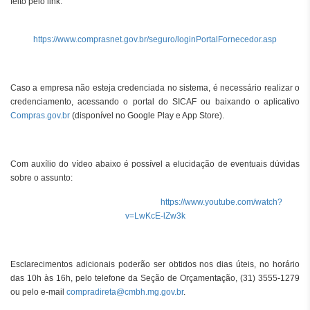
feito pelo link:
https://www.comprasnet.gov.br/seguro/loginPortalFornecedor.asp
Caso a empresa não esteja credenciada no sistema, é necessário realizar o
credenciamento, acessando o portal do SICAF ou baixando o aplicativo
Compras.gov.br
(disponível no Google Play e App Store).
Com auxílio do vídeo abaixo é possível a elucidação de eventuais dúvidas
sobre o assunto:
https://www.youtube.com/watch?
v=LwKcE-lZw3k
Esclarecimentos adicionais poderão ser obtidos nos dias úteis, no horário
das 10h às 16h, pelo telefone da Seção de Orçamentação, (31) 3555-1279
ou pelo e-mail
compradireta@cmbh.mg.gov.br
.