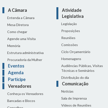
A Câmara
Atividade
Legislativa
Entenda a Câmara
Legislação
Mesa Diretora
Proposições
Como chegar
Reuniões
Agende uma Visita
Comissões
Memória
Ciclo Orçamentário
Estrutura administrativa
Homenagens
Procuradoria da Mulher
Eventos
Audiências Públicas, Visitas
Técnicas e Seminários
Agenda
Distribuição do dia
Participe
Comunicação
Vereadores
Notícias
Conheça os Vereadores
Sala de Imprensa
Bancadas e Blocos
Vídeos de Reuniões
Conselhos