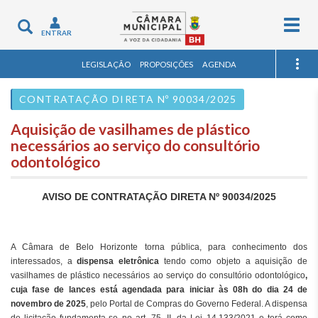
Togg
Toggle
ENTRAR
navig
navigation
LEGISLAÇÃO
PROPOSIÇÕES
AGENDA
CONTRATAÇÃO DIRETA Nº 90034/2025
Aquisição de vasilhames de plástico
necessários ao serviço do consultório
odontológico
AVISO DE CONTRATAÇÃO DIRETA Nº 90034/2025
A Câmara de Belo Horizonte torna pública, para conhecimento dos
interessados, a
dispensa eletrônica
tendo como objeto a aquisição de
vasilhames de plástico necessários ao serviço do consultório odontológico
,
cuja fase de lances está agendada para iniciar às 08h do dia 24 de
novembro de 2025
, pelo Portal de Compras do Governo Federal. A dispensa