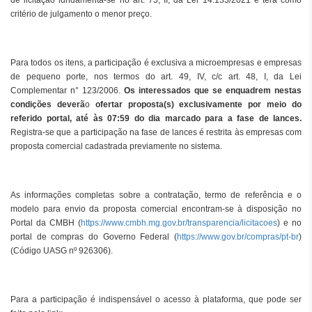
de licitação fundamenta-se no art. 75, II, da Lei 14.133/2021 e terá como
critério de julgamento o menor preço.
Para todos os itens, a participação é exclusiva a microempresas e empresas
de pequeno porte, nos termos do art. 49, IV, c/c art. 48, I, da Lei
Complementar n° 123/2006.
Os interessados que se enquadrem nestas
condições deverã
o
ofertar proposta(s) exclusivamente por meio do
referido portal, até às 07:59 do dia marcado para a fase de lances.
Registra-se que a participação na fase de lances é restrita às empresas com
proposta comercial cadastrada previamente no sistema.
As informações completas sobre a contratação, termo de referência e o
modelo para envio da proposta comercial encontram-se à disposição no
Portal da CMBH (
https://www.cmbh.mg.gov.br/transparencia/licitacoes
) e no
portal de compras do Governo Federal (
https://www.gov.br/compras/pt-br
)
(Código UASG nº 926306).
Para a participação é indispensável o acesso à plataforma, que pode ser