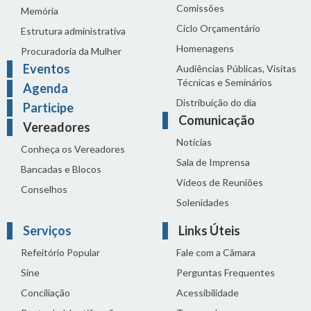
Comissões
Memória
Ciclo Orçamentário
Estrutura administrativa
Homenagens
Procuradoria da Mulher
Eventos
Audiências Públicas, Visitas
Técnicas e Seminários
Agenda
Distribuição do dia
Participe
Comunicação
Vereadores
Notícias
Conheça os Vereadores
Sala de Imprensa
Bancadas e Blocos
Vídeos de Reuniões
Conselhos
Solenidades
Serviços
Links Úteis
Refeitório Popular
Fale com a Câmara
Sine
Perguntas Frequentes
Conciliação
Acessibilidade