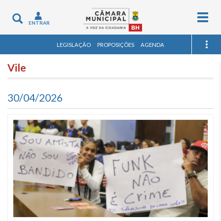
Togg
Toggle
ENTRAR
navig
navigation
LEGISLAÇÃO
PROPOSIÇÕES
AGENDA
Vile
30/04/2026