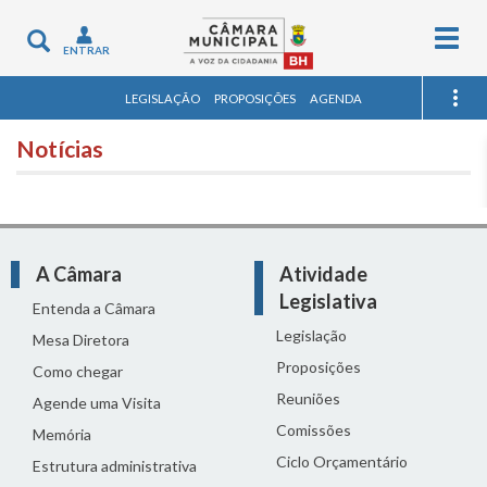
Togg
Toggle
ENTRAR
navig
navigation
LEGISLAÇÃO
PROPOSIÇÕES
AGENDA
Notícias
A Câmara
Atividade
Legislativa
Entenda a Câmara
Legislação
Mesa Diretora
Proposições
Como chegar
Reuniões
Agende uma Visita
Comissões
Memória
Ciclo Orçamentário
Estrutura administrativa