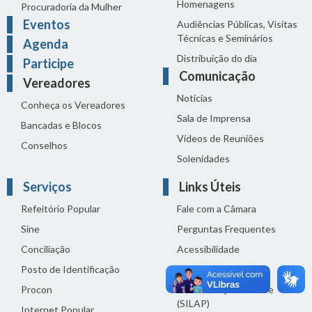
Homenagens
Procuradoria da Mulher
Eventos
Audiências Públicas, Visitas
Técnicas e Seminários
Agenda
Distribuição do dia
Participe
Comunicação
Vereadores
Notícias
Conheça os Vereadores
Sala de Imprensa
Bancadas e Blocos
Vídeos de Reuniões
Conselhos
Solenidades
Serviços
Links Úteis
Refeitório Popular
Fale com a Câmara
Sine
Perguntas Frequentes
Conciliação
Acessibilidade
Posto de Identificação
Termos de uso
Procon
Política de privacidade
(SILAP)
Internet Popular