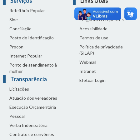
Serviços
Links Úteis
Refeitório Popular
Fale com a Câmara
Sine
Perguntas Frequentes
Conciliação
Acessibilidade
Posto de Identificação
Termos de uso
Procon
Política de privacidade
(SILAP)
Internet Popular
Webmail
Ponto de atendimento à
mulher
Intranet
Transparência
Efetuar Login
Licitações
Atuação dos vereadores
Execução Orçamentária
Pessoal
Verba Indenizatória
Contratos e convênios