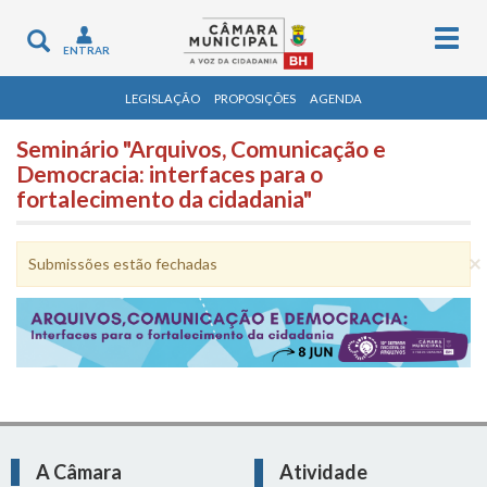
Togg
Toggle
ENTRAR
navig
navigation
LEGISLAÇÃO
PROPOSIÇÕES
AGENDA
Seminário "Arquivos, Comunicação e
Democracia: interfaces para o
fortalecimento da cidadania"
×
Mensagem de aviso
Submissões estão fechadas
A Câmara
Atividade