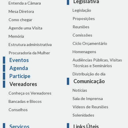
Legislativa
Entenda a Câmara
Legislação
Mesa Diretora
Proposições
Como chegar
Reuniões
Agende uma Visita
Comissões
Memória
Ciclo Orçamentário
Estrutura administrativa
Homenagens
Procuradoria da Mulher
Eventos
Audiências Públicas, Visitas
Técnicas e Seminários
Agenda
Distribuição do dia
Participe
Comunicação
Vereadores
Notícias
Conheça os Vereadores
Sala de Imprensa
Bancadas e Blocos
Vídeos de Reuniões
Conselhos
Solenidades
Serviços
Links Úteis