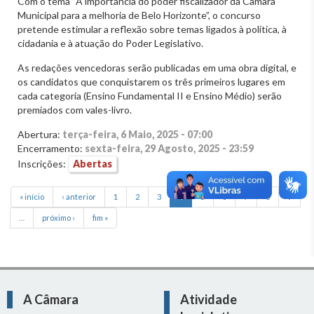
Com o tema “A importância do poder fiscalizador da Câmara
Municipal para a melhoria de Belo Horizonte”, o concurso
pretende estimular a reflexão sobre temas ligados à política, à
cidadania e à atuação do Poder Legislativo.
As redações vencedoras serão publicadas em uma obra digital, e
os candidatos que conquistarem os três primeiros lugares em
cada categoria (Ensino Fundamental II e Ensino Médio) serão
premiados com vales-livro.
Abertura:
terça-feira, 6 Maio, 2025 - 07:00
Encerramento:
sexta-feira, 29 Agosto, 2025 - 23:59
Inscrições:
Abertas
« início
‹ anterior
1
2
3
4
5
6
7
8
9
…
próximo ›
fim »
A Câmara
Atividade