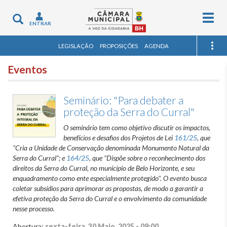
Togg
Toggle
ENTRAR
navig
navigation
LEGISLAÇÃO
PROPOSIÇÕES
AGENDA
Eventos
Seminário: "Para debater a
proteção da Serra do Curral"
O seminário tem como objetivo discutir os impactos,
benefícios e desafios dos Projetos de Lei
161/25
, que
"Cria a Unidade de Conservação denominada Monumento Natural da
Serra do Curral"; e
164/25
, que "Dispõe sobre o reconhecimento dos
direitos da Serra do Curral, no município de Belo Horizonte, e seu
enquadramento como ente especialmente protegido". O evento busca
coletar subsídios para aprimorar as propostas, de modo a garantir a
efetiva proteção da Serra do Curral e o envolvimento da comunidade
nesse processo.
Abertura:
sexta-feira, 30 Maio, 2025 - 09:00