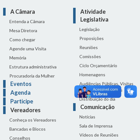
A Câmara
Atividade
Legislativa
Entenda a Câmara
Legislação
Mesa Diretora
Proposições
Como chegar
Reuniões
Agende uma Visita
Comissões
Memória
Ciclo Orçamentário
Estrutura administrativa
Homenagens
Procuradoria da Mulher
Eventos
Audiências Públicas, Visitas
Técnicas e Seminários
Agenda
Distribuição do dia
Participe
Comunicação
Vereadores
Notícias
Conheça os Vereadores
Sala de Imprensa
Bancadas e Blocos
Vídeos de Reuniões
Conselhos