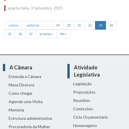
quarta-feira, 3 Setembro, 2025
« início
‹ anterior
…
19
20
21
22
23
24
25
26
27
próximo ›
fim »
A Câmara
Atividade
Legislativa
Entenda a Câmara
Legislação
Mesa Diretora
Proposições
Como chegar
Reuniões
Agende uma Visita
Comissões
Memória
Ciclo Orçamentário
Estrutura administrativa
Homenagens
Procuradoria da Mulher