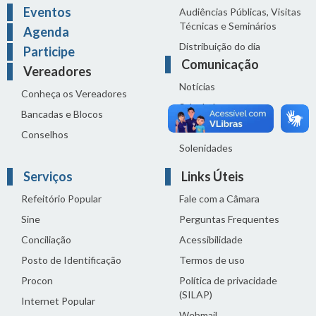
Eventos
Audiências Públicas, Visitas
Técnicas e Seminários
Agenda
Distribuição do dia
Participe
Comunicação
Vereadores
Notícias
Conheça os Vereadores
Sala de Imprensa
Bancadas e Blocos
Vídeos de Reuniões
Conselhos
Solenidades
Serviços
Links Úteis
Refeitório Popular
Fale com a Câmara
Sine
Perguntas Frequentes
Conciliação
Acessibilidade
Posto de Identificação
Termos de uso
Procon
Política de privacidade
(SILAP)
Internet Popular
Webmail