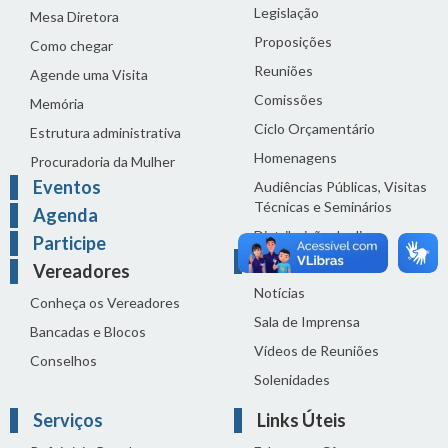
Legislação
Mesa Diretora
Proposições
Como chegar
Reuniões
Agende uma Visita
Comissões
Memória
Ciclo Orçamentário
Estrutura administrativa
Homenagens
Procuradoria da Mulher
Eventos
Audiências Públicas, Visitas
Técnicas e Seminários
Agenda
Distribuição do dia
Participe
Comunicação
Vereadores
Notícias
Conheça os Vereadores
Sala de Imprensa
Bancadas e Blocos
Vídeos de Reuniões
Conselhos
Solenidades
Serviços
Links Úteis