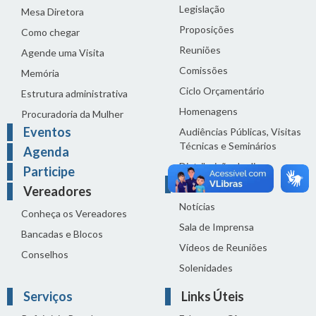
Legislação
Mesa Diretora
Proposições
Como chegar
Reuniões
Agende uma Visita
Comissões
Memória
Ciclo Orçamentário
Estrutura administrativa
Homenagens
Procuradoria da Mulher
Eventos
Audiências Públicas, Visitas
Técnicas e Seminários
Agenda
Distribuição do dia
Participe
Comunicação
Vereadores
Notícias
Conheça os Vereadores
Sala de Imprensa
Bancadas e Blocos
Vídeos de Reuniões
Conselhos
Solenidades
Serviços
Links Úteis