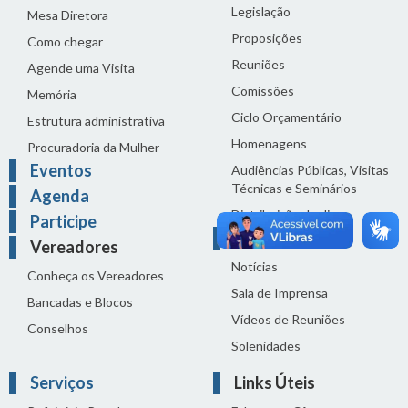
Legislação
Mesa Diretora
Proposições
Como chegar
Reuniões
Agende uma Visita
Comissões
Memória
Ciclo Orçamentário
Estrutura administrativa
Homenagens
Procuradoria da Mulher
Eventos
Audiências Públicas, Visitas
Técnicas e Seminários
Agenda
Distribuição do dia
Participe
Comunicação
Vereadores
Notícias
Conheça os Vereadores
Sala de Imprensa
Bancadas e Blocos
Vídeos de Reuniões
Conselhos
Solenidades
Serviços
Links Úteis