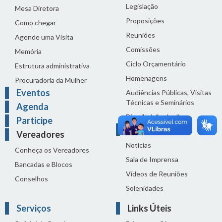
Legislação
Mesa Diretora
Proposições
Como chegar
Reuniões
Agende uma Visita
Comissões
Memória
Ciclo Orçamentário
Estrutura administrativa
Homenagens
Procuradoria da Mulher
Eventos
Audiências Públicas, Visitas
Técnicas e Seminários
Agenda
Distribuição do dia
Participe
Comunicação
Vereadores
Notícias
Conheça os Vereadores
Sala de Imprensa
Bancadas e Blocos
Vídeos de Reuniões
Conselhos
Solenidades
Serviços
Links Úteis