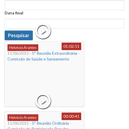
Data
Data final
Data
Pesquisar
01:02:51
Helvécio Arantes
11/06/2015
- 5ª Reunião Extraordinária -
Comissão de Saúde e Saneamento
00:00:41
Helvécio Arantes
11/06/2015
- 5ª Reunião Ordinária -
Comissão de Participação Popular