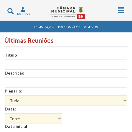
Togg
Toggle
ENTRAR
navig
navigation
LEGISLAÇÃO
PROPOSIÇÕES
AGENDA
Últimas Reuniões
Título
Descrição
Plenário:
Data:
Data
Data inicial