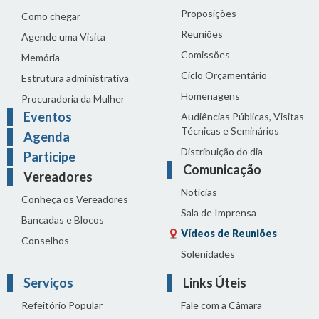
Proposições
Como chegar
Reuniões
Agende uma Visita
Comissões
Memória
Ciclo Orçamentário
Estrutura administrativa
Homenagens
Procuradoria da Mulher
Eventos
Audiências Públicas, Visitas
Técnicas e Seminários
Agenda
Distribuição do dia
Participe
Comunicação
Vereadores
Notícias
Conheça os Vereadores
Sala de Imprensa
Bancadas e Blocos
Vídeos de Reuniões
Conselhos
Solenidades
Serviços
Links Úteis
Refeitório Popular
Fale com a Câmara