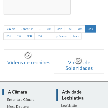
« início
‹ anterior
…
351
352
353
354
355
356
357
358
359
…
próximo ›
fim »
Vídeos de reuniões
Vídeos de
Solenidades
A Câmara
Atividade
Legislativa
Entenda a Câmara
Legislação
Mesa Diretora