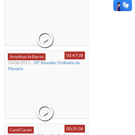
03:47:38
Amynthas de Barros
16/06/2015
- 50ª Reunião Ordinária do
Plenário
00:35:36
Camil Caram