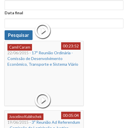
Data
Data final
Data
Pesquisar
00:23:52
Camil Caram
22/06/2015
- 17ª Reunião Ordinária -
Comissão de Desenvolvimento
Econômico, Transporte e Sistema Viário
00:05:04
Juscelino Kubitschek
19/06/2015
- 3ª Reunião Ad Referendum
- Comissão de Legislação e Justiça