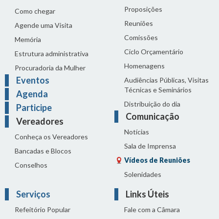
Proposições
Como chegar
Reuniões
Agende uma Visita
Comissões
Memória
Ciclo Orçamentário
Estrutura administrativa
Homenagens
Procuradoria da Mulher
Eventos
Audiências Públicas, Visitas
Técnicas e Seminários
Agenda
Distribuição do dia
Participe
Comunicação
Vereadores
Notícias
Conheça os Vereadores
Sala de Imprensa
Bancadas e Blocos
Vídeos de Reuniões
Conselhos
Solenidades
Serviços
Links Úteis
Refeitório Popular
Fale com a Câmara