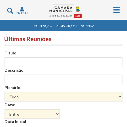
Togg
Toggle
ENTRAR
navig
navigation
LEGISLAÇÃO
PROPOSIÇÕES
AGENDA
Últimas Reuniões
Título
Descrição
Plenário:
Data:
Data
Data inicial