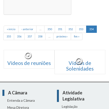
« início
‹ anterior
…
350
351
352
353
354
355
356
357
358
…
próximo ›
fim »
Vídeos de reuniões
Vídeos de
Solenidades
A Câmara
Atividade
Legislativa
Entenda a Câmara
Legislação
Mesa Diretora