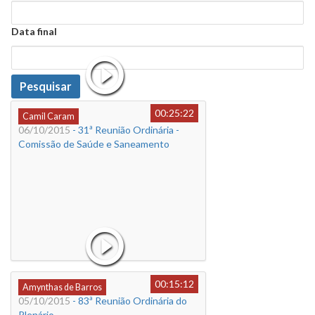
Data
Data final
Data
Pesquisar
00:25:22
Camil Caram
06/10/2015
- 31ª Reunião Ordinária -
Comissão de Saúde e Saneamento
00:15:12
Amynthas de Barros
05/10/2015
- 83ª Reunião Ordinária do
Plenário