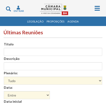
Togg
Toggle
ENTRAR
navig
navigation
LEGISLAÇÃO
PROPOSIÇÕES
AGENDA
Últimas Reuniões
Título
Descrição
Plenário:
Data:
Data
Data inicial