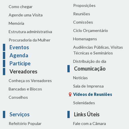
Proposições
Como chegar
Reuniões
Agende uma Visita
Comissões
Memória
Ciclo Orçamentário
Estrutura administrativa
Homenagens
Procuradoria da Mulher
Eventos
Audiências Públicas, Visitas
Técnicas e Seminários
Agenda
Distribuição do dia
Participe
Comunicação
Vereadores
Notícias
Conheça os Vereadores
Sala de Imprensa
Bancadas e Blocos
Vídeos de Reuniões
Conselhos
Solenidades
Serviços
Links Úteis
Refeitório Popular
Fale com a Câmara