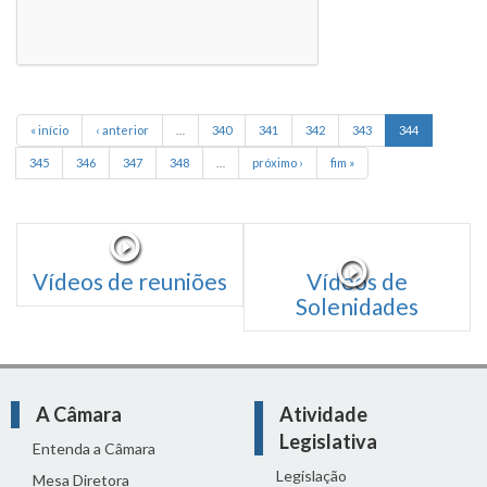
« início
‹ anterior
…
340
341
342
343
344
345
346
347
348
…
próximo ›
fim »
Vídeos de reuniões
Vídeos de
Solenidades
A Câmara
Atividade
Legislativa
Entenda a Câmara
Legislação
Mesa Diretora