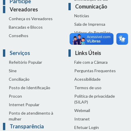
Participe
Comunicação
Vereadores
Notícias
Conheça os Vereadores
Sala de Imprensa
Bancadas e Blocos
Vídeos de Reuniões
Conselhos
Solenidades
Serviços
Links Úteis
Refeitório Popular
Fale com a Câmara
Sine
Perguntas Frequentes
Conciliação
Acessibilidade
Posto de Identificação
Termos de uso
Procon
Política de privacidade
(SILAP)
Internet Popular
Webmail
Ponto de atendimento à
mulher
Intranet
Transparência
Efetuar Login