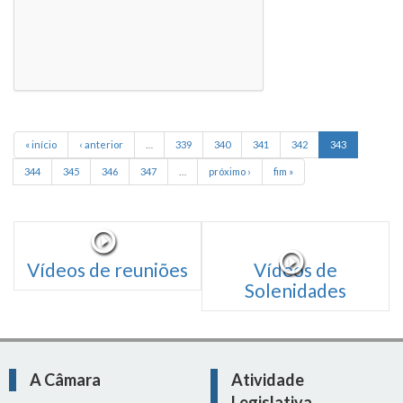
« início
‹ anterior
…
339
340
341
342
343
344
345
346
347
…
próximo ›
fim »
Vídeos de reuniões
Vídeos de
Solenidades
A Câmara
Atividade
Legislativa