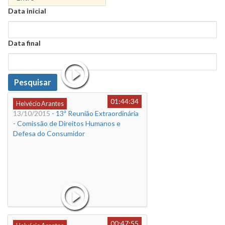
Data
Data inicial
Data
Data final
Data
Pesquisar
01:44:34
Helvécio Arantes
13/10/2015
- 13ª Reunião Extraordinária
- Comissão de Direitos Humanos e
Defesa do Consumidor
00:47:55