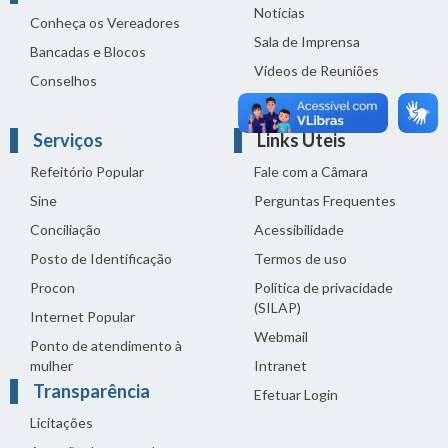
Notícias
Conheça os Vereadores
Sala de Imprensa
Bancadas e Blocos
Vídeos de Reuniões
Conselhos
Solenidades
Serviços
Links Úteis
Refeitório Popular
Fale com a Câmara
Sine
Perguntas Frequentes
Conciliação
Acessibilidade
Posto de Identificação
Termos de uso
Procon
Política de privacidade
(SILAP)
Internet Popular
Webmail
Ponto de atendimento à
mulher
Intranet
Transparência
Efetuar Login
Licitações