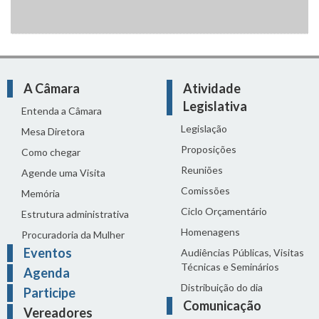
A Câmara
Atividade
Legislativa
Entenda a Câmara
Legislação
Mesa Diretora
Proposições
Como chegar
Reuniões
Agende uma Visita
Comissões
Memória
Ciclo Orçamentário
Estrutura administrativa
Homenagens
Procuradoria da Mulher
Eventos
Audiências Públicas, Visitas
Técnicas e Seminários
Agenda
Distribuição do dia
Participe
Comunicação
Vereadores