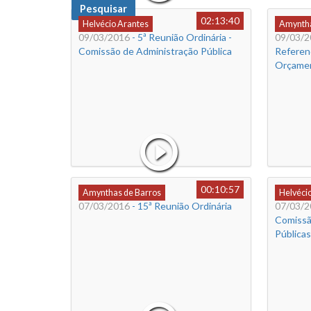
Pesquisar
02:13:40
Helvécio Arantes
Amyntha
09/03/2016
- 5ª Reunião Ordinária -
09/03/2
Comissão de Administração Pública
Referen
Orçamen
00:10:57
Amynthas de Barros
Helvéci
07/03/2016
- 15ª Reunião Ordinária
07/03/2
Comissã
Públicas