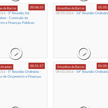
00:06:55
01:05
s de Barros
Amynthas de Barros
016
- 3ª Reunião Ad
08/03/2016
- 16ª Reunião Ordinári
dum - Comissão de
to e Finanças Públicas
00:31:37
01:05
o Arantes
Amynthas de Barros
016
- 5ª Reunião Ordinária -
04/03/2016
- 14ª Reunião Ordinári
o de Orçamento e Finanças