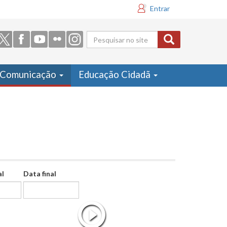
Entrar
Formulário
de busca
Comunicação
Educação Cidadã
al
Data final
Data