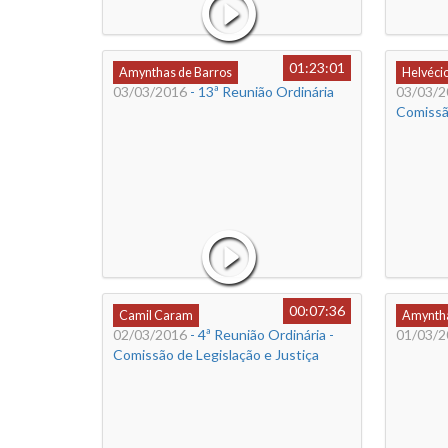
01:23:01
Amynthas de Barros
Helvéci
03/03/2016
- 13ª Reunião Ordinária
03/03/2
Comissã
00:07:36
Camil Caram
Amyntha
02/03/2016
- 4ª Reunião Ordinária -
01/03/2
Comissão de Legislação e Justiça