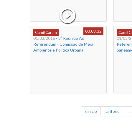
00:03:32
Camil Caram
Camil 
01/03/2016
- 3ª Reunião Ad
01/03/2
Referendum - Comissão de Meio
Referen
Ambiente e Política Urbana
Saneam
« início
‹ anterior
…