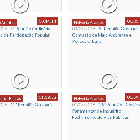
00:14:14
00:01
o Arantes
Helvécio Arantes
016
- 5ª Reunião Ordinária -
03/03/2016
- 5ª Reunião Ordinária 
o de Participação Popular
Comissão de Meio Ambiente e
Política Urbana
01:59:52
00:59
s de Barros
Helvécio Arantes
016
- 11ª Reunião Ordinária
01/03/2016
- 16ª Reunião - Comis
Parlamentar de Inquérito -
Fechamento de Vias Públicas