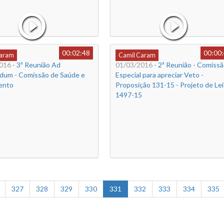
00:02:48
00:00
Caram
Camil Caram
016
- 3ª Reunião Ad
01/03/2016
- 2ª Reunião - Comiss
dum - Comissão de Saúde e
Especial para apreciar Veto -
ento
Proposição 131-15 - Projeto de Lei
1497-15
327
328
329
330
331
332
333
334
335