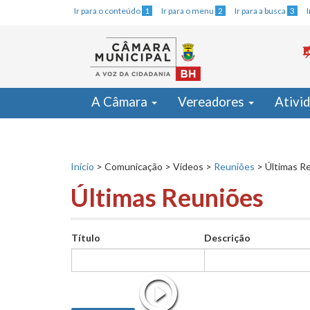
Ir para o conteúdo
1
Ir para o menu
2
Ir para a busca
3
A Câmara
Vereadores
Ativi
Início
>
Comunicação
>
Vídeos
>
Reuniões
>
Últimas R
Últimas Reuniões
Título
Descrição