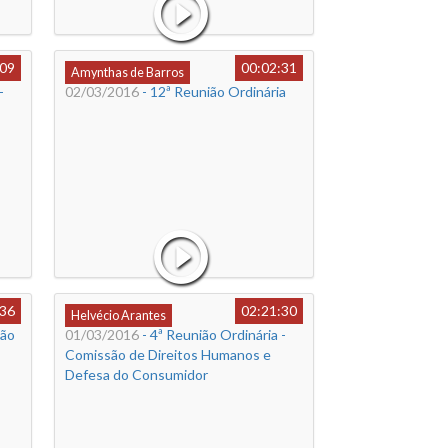
:09
00:02:31
Amynthas de Barros
-
02/03/2016
- 12ª Reunião Ordinária
:36
02:21:30
Helvécio Arantes
são
01/03/2016
- 4ª Reunião Ordinária -
Comissão de Direitos Humanos e
Defesa do Consumidor