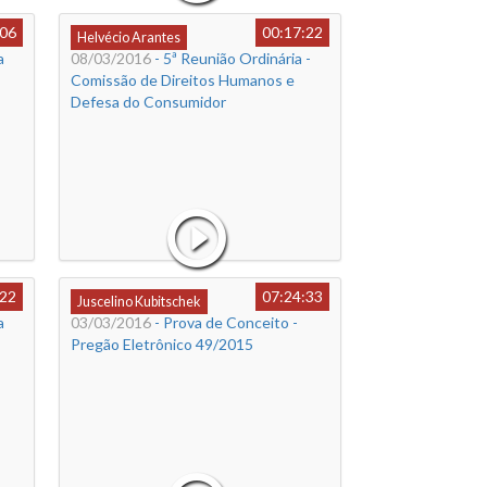
:06
00:17:22
Helvécio Arantes
a
08/03/2016
- 5ª Reunião Ordinária -
Comissão de Direitos Humanos e
Defesa do Consumidor
:22
07:24:33
Juscelino Kubitschek
a
03/03/2016
- Prova de Conceito -
Pregão Eletrônico 49/2015