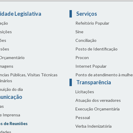
idade Legislativa
Serviços
lação
Refeitório Popular
sições
Sine
ões
Conciliação
sões
Posto de Identificação
 Orçamentário
Procon
nagens
Internet Popular
cias Públicas, Visitas Técnicas
Ponto de atendimento à mulhe
inários
Transparência
buição do dia
Licitações
unicação
Atuação dos vereadores
as
Execução Orçamentária
de Imprensa
Pessoal
s de Reuniões
Verba Indenizatória
idades