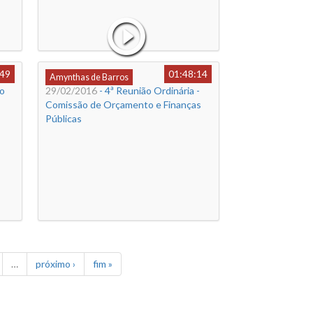
:49
01:48:14
Amynthas de Barros
ão
29/02/2016
- 4ª Reunião Ordinária -
Comissão de Orçamento e Finanças
Públicas
…
próximo ›
fim »