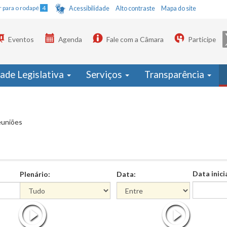
Ir para o rodapé
4
Acessibilidade
Alto contraste
Mapa do site
Eventos
Agenda
Fale com a Câmara
Participe
dade Legislativa
Serviços
Transparência
euniões
Data inici
Plenário:
Data:
Data
Data