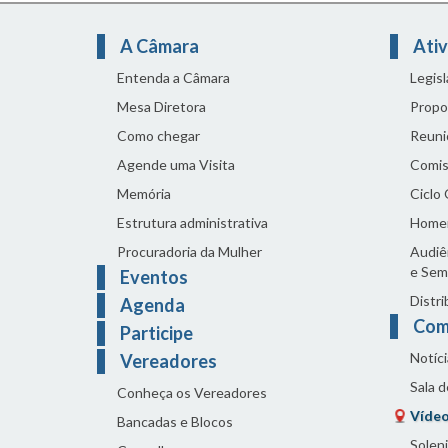
A Câmara
Ativ
Entenda a Câmara
Legis
Mesa Diretora
Propo
Como chegar
Reuni
Agende uma Visita
Comis
Memória
Ciclo
Estrutura administrativa
Home
Procuradoria da Mulher
Audiên
e Sem
Eventos
Distri
Agenda
Com
Participe
Notíci
Vereadores
Sala 
Conheça os Vereadores
Vídeo
Bancadas e Blocos
Solen