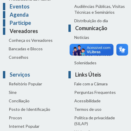
Eventos
Audiências Públicas, Visitas
Técnicas e Seminários
Agenda
Distribuição do dia
Participe
Comunicação
Vereadores
Notícias
Conheça os Vereadores
Sala de Imprensa
Bancadas e Blocos
Vídeos de Reuniões
Conselhos
Solenidades
Serviços
Links Úteis
Refeitório Popular
Fale com a Câmara
Sine
Perguntas Frequentes
Conciliação
Acessibilidade
Posto de Identificação
Termos de uso
Procon
Política de privacidade
(SILAP)
Internet Popular