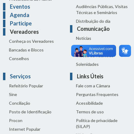
Eventos
Audiências Públicas, Visitas
Técnicas e Seminários
Agenda
Distribuição do dia
Participe
Comunicação
Vereadores
Notícias
Conheça os Vereadores
Sala de Imprensa
Bancadas e Blocos
Vídeos de Reuniões
Conselhos
Solenidades
Serviços
Links Úteis
Refeitório Popular
Fale com a Câmara
Sine
Perguntas Frequentes
Conciliação
Acessibilidade
Posto de Identificação
Termos de uso
Procon
Política de privacidade
(SILAP)
Internet Popular