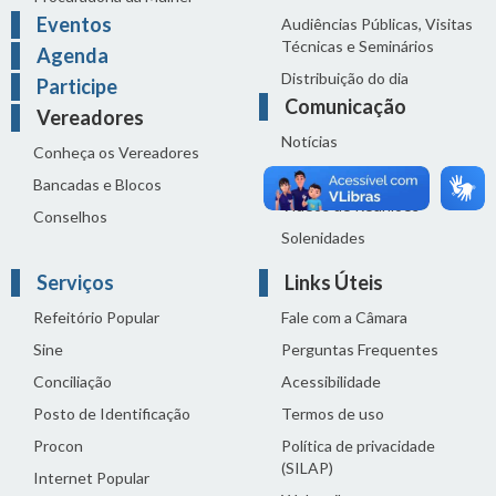
Eventos
Audiências Públicas, Visitas
Técnicas e Seminários
Agenda
Distribuição do dia
Participe
Comunicação
Vereadores
Notícias
Conheça os Vereadores
Sala de Imprensa
Bancadas e Blocos
Vídeos de Reuniões
Conselhos
Solenidades
Serviços
Links Úteis
Refeitório Popular
Fale com a Câmara
Sine
Perguntas Frequentes
Conciliação
Acessibilidade
Posto de Identificação
Termos de uso
Procon
Política de privacidade
(SILAP)
Internet Popular