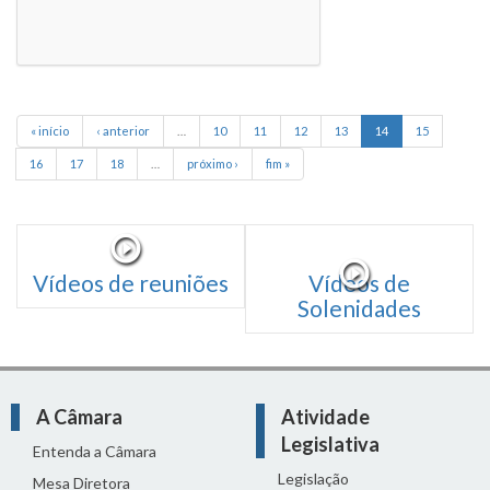
« início
‹ anterior
…
10
11
12
13
14
15
16
17
18
…
próximo ›
fim »
Vídeos de reuniões
Vídeos de
Solenidades
A Câmara
Atividade
Legislativa
Entenda a Câmara
Legislação
Mesa Diretora