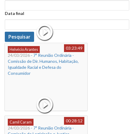
Data
Data final
Data
Pesquisar
03:23:49
Helvécio Arantes
24/03/2026
- 7ª Reunião Ordinária -
Comissão de Dir. Humanos, Habitação,
Igualdade Racial e Defesa do
Consumidor
00:28:12
Camil Caram
24/03/2026
- 7ª Reunião Ordinária -
Comissão de Legislação e Justiça