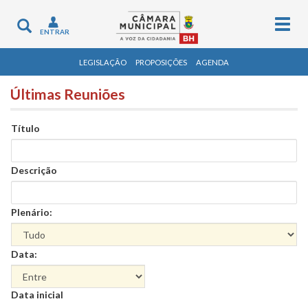
Togg
Toggle
ENTRAR
navig
navigation
LEGISLAÇÃO
PROPOSIÇÕES
AGENDA
Últimas Reuniões
Título
Descrição
Plenário:
Data:
Data
Data inicial