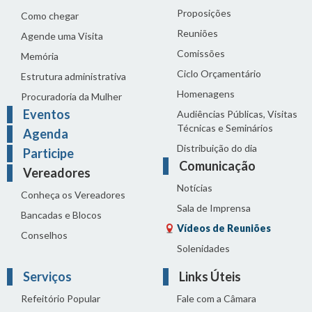
Proposições
Como chegar
Reuniões
Agende uma Visita
Comissões
Memória
Ciclo Orçamentário
Estrutura administrativa
Homenagens
Procuradoria da Mulher
Eventos
Audiências Públicas, Visitas
Técnicas e Seminários
Agenda
Distribuição do dia
Participe
Comunicação
Vereadores
Notícias
Conheça os Vereadores
Sala de Imprensa
Bancadas e Blocos
Vídeos de Reuniões
Conselhos
Solenidades
Serviços
Links Úteis
Refeitório Popular
Fale com a Câmara