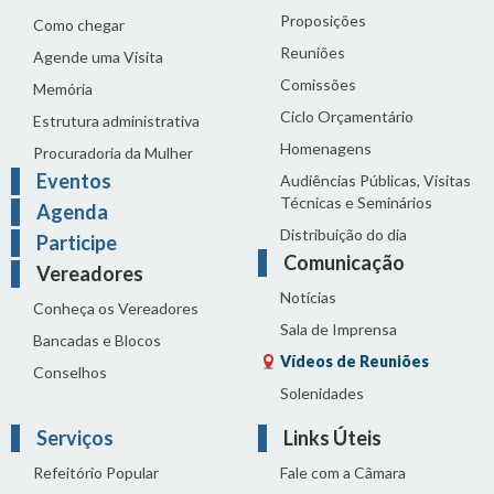
Proposições
Como chegar
Reuniões
Agende uma Visita
Comissões
Memória
Ciclo Orçamentário
Estrutura administrativa
Homenagens
Procuradoria da Mulher
Eventos
Audiências Públicas, Visitas
Técnicas e Seminários
Agenda
Distribuição do dia
Participe
Comunicação
Vereadores
Notícias
Conheça os Vereadores
Sala de Imprensa
Bancadas e Blocos
Vídeos de Reuniões
Conselhos
Solenidades
Serviços
Links Úteis
Refeitório Popular
Fale com a Câmara