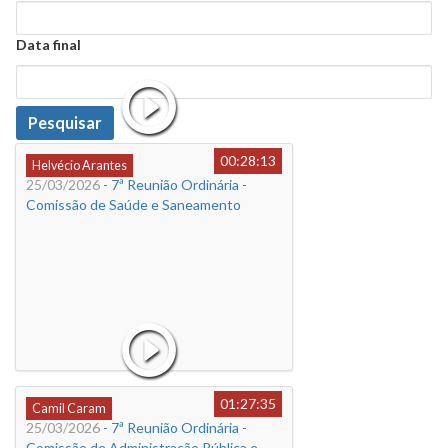
Data
Data final
Data
Pesquisar
00:28:13
Helvécio Arantes
25/03/2026
- 7ª Reunião Ordinária -
Comissão de Saúde e Saneamento
01:27:35
Camil Caram
25/03/2026
- 7ª Reunião Ordinária -
Comissão de Administração Pública e