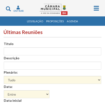
Togg
Toggle
ENTRAR
navig
navigation
LEGISLAÇÃO
PROPOSIÇÕES
AGENDA
Últimas Reuniões
Título
Descrição
Plenário:
Data:
Data
Data inicial