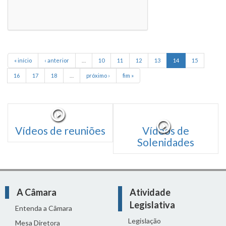
« início
‹ anterior
…
10
11
12
13
14
15
16
17
18
…
próximo ›
fim »
Vídeos de reuniões
Vídeos de
Solenidades
A Câmara
Atividade
Legislativa
Entenda a Câmara
Legislação
Mesa Diretora