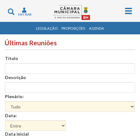
Togg
Toggle
ENTRAR
navig
navigation
LEGISLAÇÃO
PROPOSIÇÕES
AGENDA
Últimas Reuniões
Título
Descrição
Plenário:
Data:
Data
Data inicial