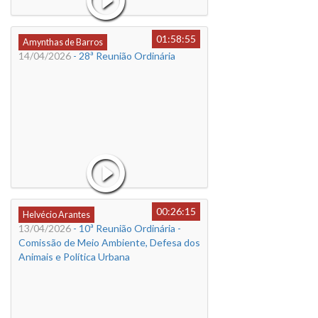
01:58:55
Amynthas de Barros
14/04/2026
- 28ª Reunião Ordinária
00:26:15
Helvécio Arantes
13/04/2026
- 10ª Reunião Ordinária -
Comissão de Meio Ambiente, Defesa dos
Animais e Política Urbana