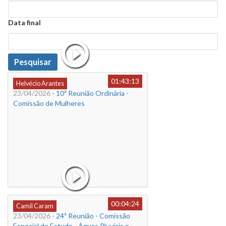
Data
Data final
Data
Pesquisar
01:43:13
Helvécio Arantes
23/04/2026
- 10ª Reunião Ordinária -
Comissão de Mulheres
00:04:24
Camil Caram
23/04/2026
- 24ª Reunião - Comissão
Especial de Estudo - Águas Pluviais e