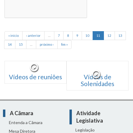
« início
‹ anterior
…
7
8
9
10
11
12
13
14
15
…
próximo ›
fim »
Vídeos de reuniões
Vídeos de
Solenidades
A Câmara
Atividade
Legislativa
Entenda a Câmara
Legislação
Mesa Diretora