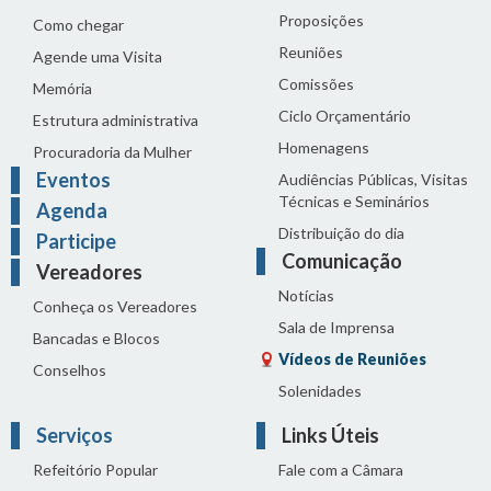
Proposições
Como chegar
Reuniões
Agende uma Visita
Comissões
Memória
Ciclo Orçamentário
Estrutura administrativa
Homenagens
Procuradoria da Mulher
Eventos
Audiências Públicas, Visitas
Técnicas e Seminários
Agenda
Distribuição do dia
Participe
Comunicação
Vereadores
Notícias
Conheça os Vereadores
Sala de Imprensa
Bancadas e Blocos
Vídeos de Reuniões
Conselhos
Solenidades
Serviços
Links Úteis
Refeitório Popular
Fale com a Câmara