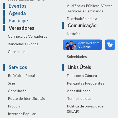
Eventos
Audiências Públicas, Visitas
Técnicas e Seminários
Agenda
Distribuição do dia
Participe
Comunicação
Vereadores
Notícias
Conheça os Vereadores
Sala de Imprensa
Bancadas e Blocos
Vídeos de Reuniões
Conselhos
Solenidades
Serviços
Links Úteis
Refeitório Popular
Fale com a Câmara
Sine
Perguntas Frequentes
Conciliação
Acessibilidade
Posto de Identificação
Termos de uso
Procon
Política de privacidade
(SILAP)
Internet Popular