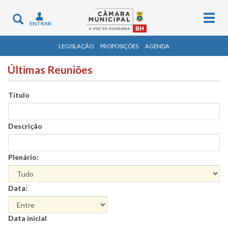
Togg
Toggle
ENTRAR
navig
navigation
LEGISLAÇÃO
PROPOSIÇÕES
AGENDA
Últimas Reuniões
Título
Descrição
Plenário:
Data:
Data
Data inicial