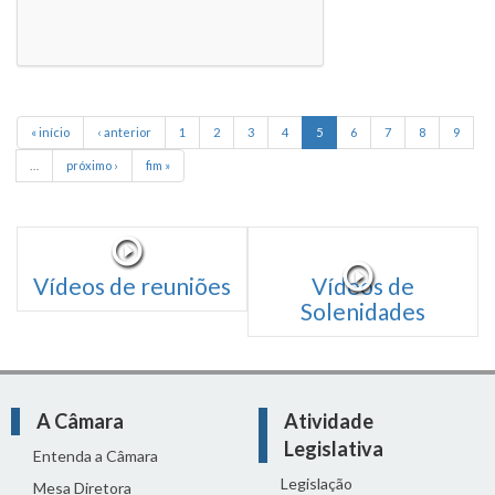
« início
‹ anterior
1
2
3
4
5
6
7
8
9
…
próximo ›
fim »
Vídeos de reuniões
Vídeos de
Solenidades
A Câmara
Atividade
Legislativa
Entenda a Câmara
Legislação
Mesa Diretora