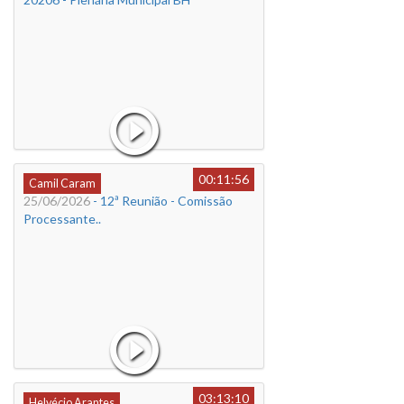
00:11:56
Camil Caram
25/06/2026
- 12ª Reunião - Comissão
Processante..
03:13:10
Helvécio Arantes