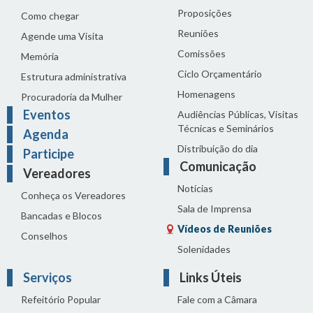
Proposições
Como chegar
Reuniões
Agende uma Visita
Comissões
Memória
Ciclo Orçamentário
Estrutura administrativa
Homenagens
Procuradoria da Mulher
Eventos
Audiências Públicas, Visitas
Técnicas e Seminários
Agenda
Distribuição do dia
Participe
Comunicação
Vereadores
Notícias
Conheça os Vereadores
Sala de Imprensa
Bancadas e Blocos
Vídeos de Reuniões
Conselhos
Solenidades
Serviços
Links Úteis
Refeitório Popular
Fale com a Câmara