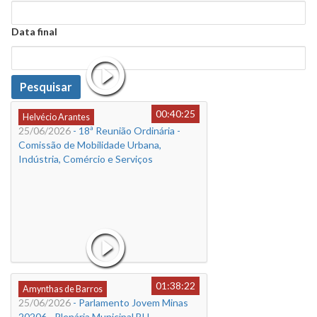
Data
Data final
Data
Pesquisar
00:40:25
Helvécio Arantes
25/06/2026
- 18ª Reunião Ordinária -
Comissão de Mobilidade Urbana,
Indústria, Comércio e Serviços
01:38:22
Amynthas de Barros
25/06/2026
- Parlamento Jovem Minas
20206 - Plenária Municipal BH