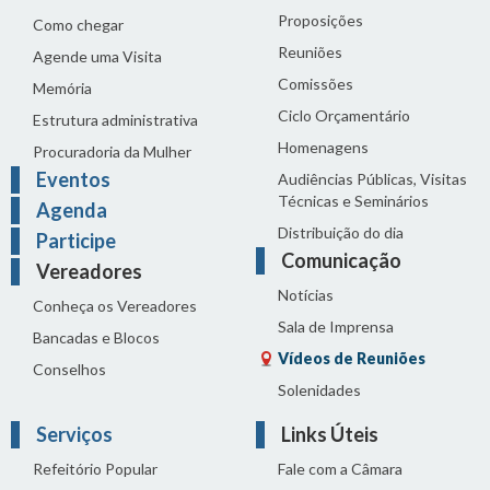
Proposições
Como chegar
Reuniões
Agende uma Visita
Comissões
Memória
Ciclo Orçamentário
Estrutura administrativa
Homenagens
Procuradoria da Mulher
Eventos
Audiências Públicas, Visitas
Técnicas e Seminários
Agenda
Distribuição do dia
Participe
Comunicação
Vereadores
Notícias
Conheça os Vereadores
Sala de Imprensa
Bancadas e Blocos
Vídeos de Reuniões
Conselhos
Solenidades
Serviços
Links Úteis
Refeitório Popular
Fale com a Câmara