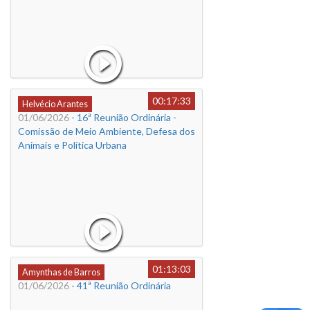
00:17:33
Helvécio Arantes
01/06/2026
- 16ª Reunião Ordinária -
Comissão de Meio Ambiente, Defesa dos
Animais e Política Urbana
01:13:03
Amynthas de Barros
01/06/2026
- 41ª Reunião Ordinária