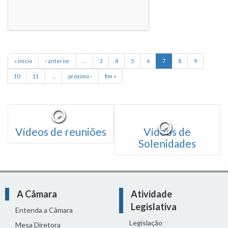
« início
‹ anterior
…
3
4
5
6
7
8
9
10
11
…
próximo ›
fim »
Vídeos de reuniões
Vídeos de
Solenidades
A Câmara
Atividade
Legislativa
Entenda a Câmara
Legislação
Mesa Diretora