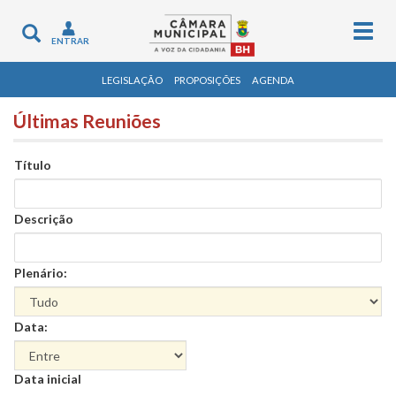
Togg
Toggle
ENTRAR
navig
navigation
LEGISLAÇÃO
PROPOSIÇÕES
AGENDA
Últimas Reuniões
Título
Descrição
Plenário:
Data:
Data
Data inicial