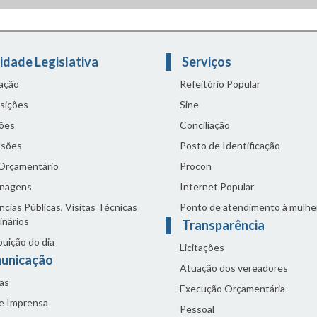
idade Legislativa
Serviços
lação
Refeitório Popular
sições
Sine
ões
Conciliação
sões
Posto de Identificação
 Orçamentário
Procon
nagens
Internet Popular
cias Públicas, Visitas Técnicas
Ponto de atendimento à mulhe
inários
Transparência
buição do dia
Licitações
unicação
Atuação dos vereadores
as
Execução Orçamentária
de Imprensa
Pessoal