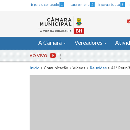
Ir para o conteúdo
1
Ir para o menu
2
Ir para a busca
3
A Câmara
Vereadores
Ativi
AO VIVO
Início
>
Comunicação
>
Vídeos
>
Reuniões
>
41ª Reuni