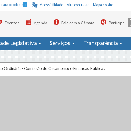
Ir para o rodapé
4
Acessibilidade
Alto contraste
Mapa do site
Eventos
Agenda
Fale com a Câmara
Participe
dade Legislativa
Serviços
Transparência
ão Ordinária - Comissão de Orçamento e Finanças Públicas