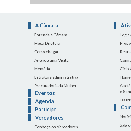
A Câmara
Ativ
Entenda a Câmara
Legis
Mesa Diretora
Propo
Como chegar
Reuni
Agende uma Visita
Comis
Memória
Ciclo
Estrutura administrativa
Home
Procuradoria da Mulher
Audiên
e Sem
Eventos
Distri
Agenda
Com
Participe
Notíci
Vereadores
Sala 
Conheça os Vereadores