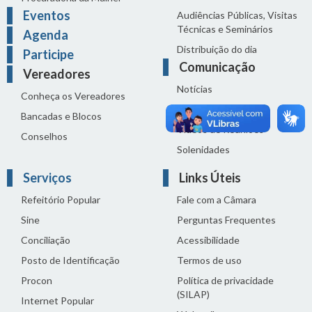
Eventos
Audiências Públicas, Visitas
Técnicas e Seminários
Agenda
Distribuição do dia
Participe
Comunicação
Vereadores
Notícias
Conheça os Vereadores
Sala de Imprensa
Bancadas e Blocos
Vídeos de Reuniões
Conselhos
Solenidades
Serviços
Links Úteis
Refeitório Popular
Fale com a Câmara
Sine
Perguntas Frequentes
Conciliação
Acessibilidade
Posto de Identificação
Termos de uso
Procon
Política de privacidade
(SILAP)
Internet Popular