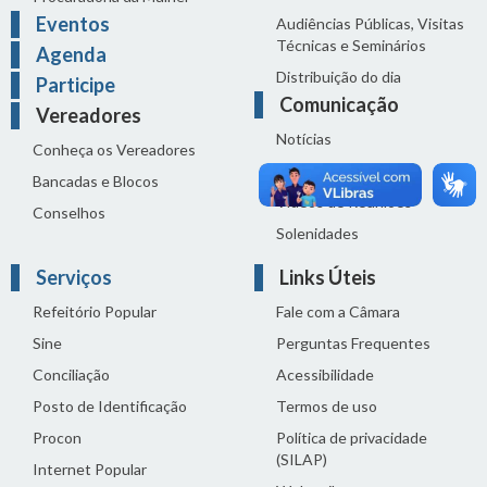
Eventos
Audiências Públicas, Visitas
Técnicas e Seminários
Agenda
Distribuição do dia
Participe
Comunicação
Vereadores
Notícias
Conheça os Vereadores
Sala de Imprensa
Bancadas e Blocos
Vídeos de Reuniões
Conselhos
Solenidades
Serviços
Links Úteis
Refeitório Popular
Fale com a Câmara
Sine
Perguntas Frequentes
Conciliação
Acessibilidade
Posto de Identificação
Termos de uso
Procon
Política de privacidade
(SILAP)
Internet Popular