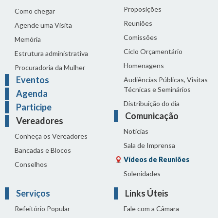
Proposições
Como chegar
Reuniões
Agende uma Visita
Comissões
Memória
Ciclo Orçamentário
Estrutura administrativa
Homenagens
Procuradoria da Mulher
Eventos
Audiências Públicas, Visitas
Técnicas e Seminários
Agenda
Distribuição do dia
Participe
Comunicação
Vereadores
Notícias
Conheça os Vereadores
Sala de Imprensa
Bancadas e Blocos
Vídeos de Reuniões
Conselhos
Solenidades
Serviços
Links Úteis
Refeitório Popular
Fale com a Câmara