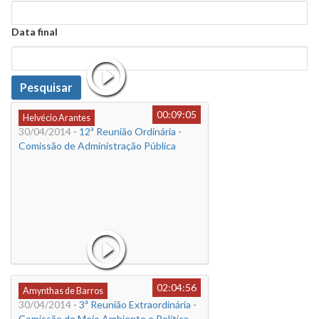
Data
Data final
Data
Pesquisar
00:09:05
Helvécio Arantes
30/04/2014
- 12ª Reunião Ordinária -
Comissão de Administração Pública
02:04:56
Amynthas de Barros
30/04/2014
- 3ª Reunião Extraordinária -
Comissão de Meio Ambiente e Política