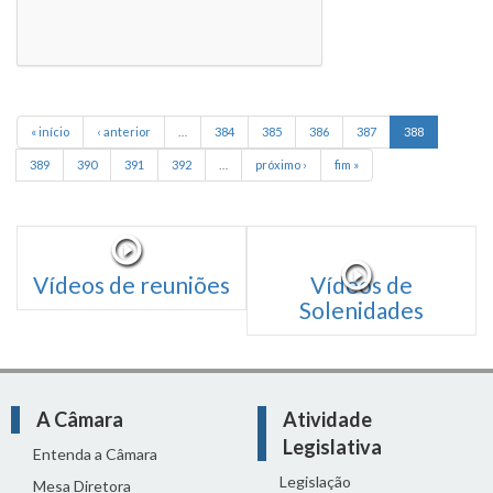
« início
‹ anterior
…
384
385
386
387
388
389
390
391
392
…
próximo ›
fim »
Vídeos de reuniões
Vídeos de
Solenidades
A Câmara
Atividade
Legislativa
Entenda a Câmara
Legislação
Mesa Diretora