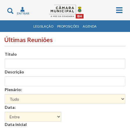
Togg
Toggle
ENTRAR
navig
navigation
LEGISLAÇÃO
PROPOSIÇÕES
AGENDA
Últimas Reuniões
Título
Descrição
Plenário:
Data:
Data
Data inicial