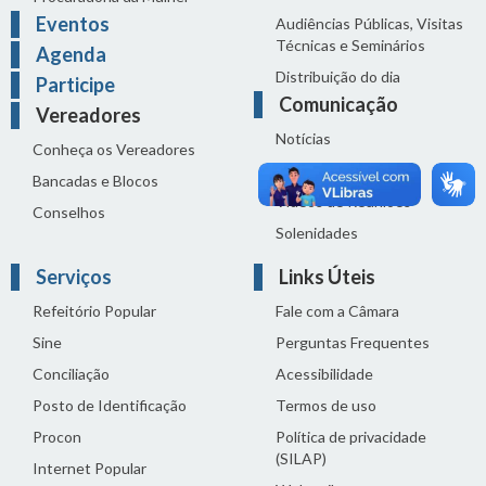
Eventos
Audiências Públicas, Visitas
Técnicas e Seminários
Agenda
Distribuição do dia
Participe
Comunicação
Vereadores
Notícias
Conheça os Vereadores
Sala de Imprensa
Bancadas e Blocos
Vídeos de Reuniões
Conselhos
Solenidades
Serviços
Links Úteis
Refeitório Popular
Fale com a Câmara
Sine
Perguntas Frequentes
Conciliação
Acessibilidade
Posto de Identificação
Termos de uso
Procon
Política de privacidade
(SILAP)
Internet Popular