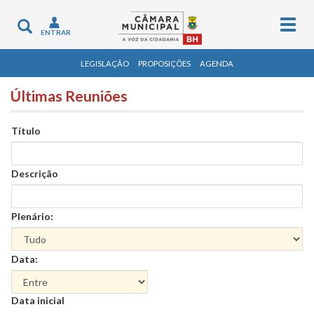
Togg
Toggle
ENTRAR
navig
navigation
LEGISLAÇÃO
PROPOSIÇÕES
AGENDA
Últimas Reuniões
Título
Descrição
Plenário:
Data:
Data
Data inicial