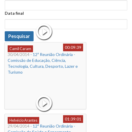
Data
Data final
Data
Pesquisar
00:09:39
Camil Caram
30/04/2014
- 12ª Reunião Ordinária -
Comissão de Educação, Ciência,
Tecnologia, Cultura, Desporto, Lazer e
Turismo
01:39:01
Helvécio Arantes
29/04/2014
- 12ª Reunião Ordinária -
Comissão de Saúde e Saneamento