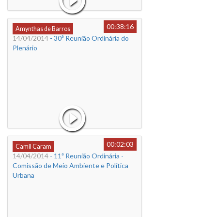
00:38:16
Amynthas de Barros
14/04/2014
- 30ª Reunião Ordinária do
Plenário
00:02:03
Camil Caram
14/04/2014
- 11ª Reunião Ordinária -
Comissão de Meio Ambiente e Política
Urbana