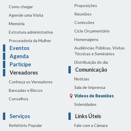
Proposições
Como chegar
Reuniões
Agende uma Visita
Comissões
Memória
Ciclo Orçamentário
Estrutura administrativa
Homenagens
Procuradoria da Mulher
Eventos
Audiências Públicas, Visitas
Técnicas e Seminários
Agenda
Distribuição do dia
Participe
Comunicação
Vereadores
Notícias
Conheça os Vereadores
Sala de Imprensa
Bancadas e Blocos
Vídeos de Reuniões
Conselhos
Solenidades
Serviços
Links Úteis
Refeitório Popular
Fale com a Câmara