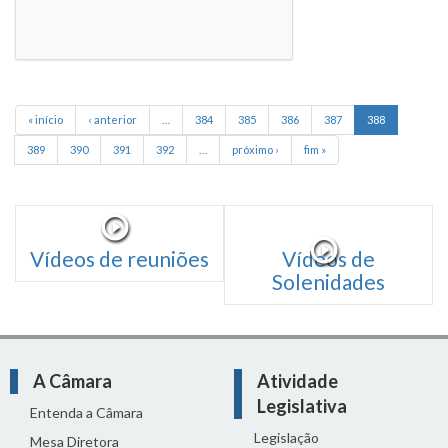
« início
‹ anterior
…
384
385
386
387
388
389
390
391
392
…
próximo ›
fim »
Vídeos de reuniões
Vídeos de
Solenidades
A Câmara
Atividade
Legislativa
Entenda a Câmara
Legislação
Mesa Diretora