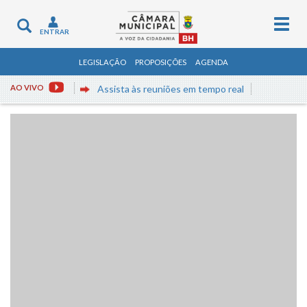
Togg
Toggle
ENTRAR
navig
navigation
LEGISLAÇÃO
PROPOSIÇÕES
AGENDA
AO VIVO
Assista às reuniões em tempo real