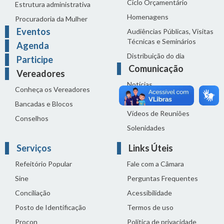
Ciclo Orçamentário
Estrutura administrativa
Homenagens
Procuradoria da Mulher
Eventos
Audiências Públicas, Visitas
Técnicas e Seminários
Agenda
Distribuição do dia
Participe
Comunicação
Vereadores
Notícias
Conheça os Vereadores
Sala de Imprensa
Bancadas e Blocos
Vídeos de Reuniões
Conselhos
Solenidades
Serviços
Links Úteis
Refeitório Popular
Fale com a Câmara
Sine
Perguntas Frequentes
Conciliação
Acessibilidade
Posto de Identificação
Termos de uso
Procon
Política de privacidade