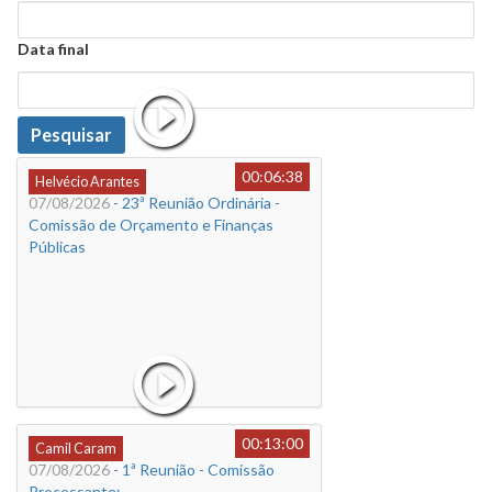
Data
Data final
Data
Pesquisar
00:06:38
Helvécio Arantes
07/08/2026
- 23ª Reunião Ordinária -
Comissão de Orçamento e Finanças
Públicas
00:13:00
Camil Caram
07/08/2026
- 1ª Reunião - Comissão
Processante: