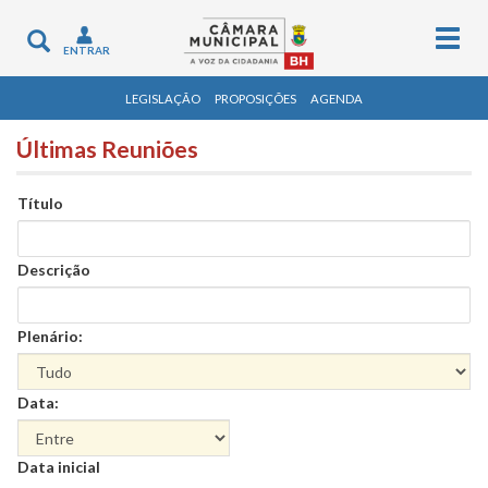
Togg
Toggle
ENTRAR
navig
navigation
LEGISLAÇÃO
PROPOSIÇÕES
AGENDA
Últimas Reuniões
Título
Descrição
Plenário:
Data:
Data
Data inicial