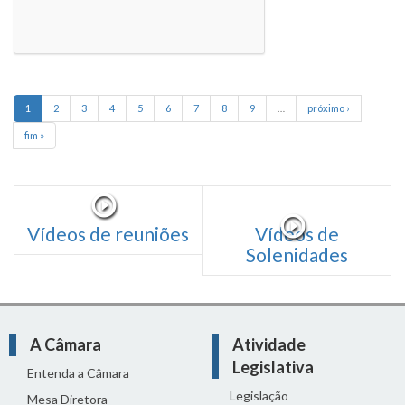
1
2
3
4
5
6
7
8
9
…
próximo ›
fim »
Vídeos de reuniões
Vídeos de
Solenidades
A Câmara
Atividade
Legislativa
Entenda a Câmara
Legislação
Mesa Diretora