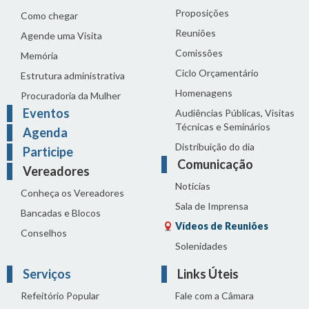
Proposições
Como chegar
Reuniões
Agende uma Visita
Comissões
Memória
Ciclo Orçamentário
Estrutura administrativa
Homenagens
Procuradoria da Mulher
Eventos
Audiências Públicas, Visitas
Técnicas e Seminários
Agenda
Distribuição do dia
Participe
Comunicação
Vereadores
Notícias
Conheça os Vereadores
Sala de Imprensa
Bancadas e Blocos
Vídeos de Reuniões
Conselhos
Solenidades
Serviços
Links Úteis
Refeitório Popular
Fale com a Câmara