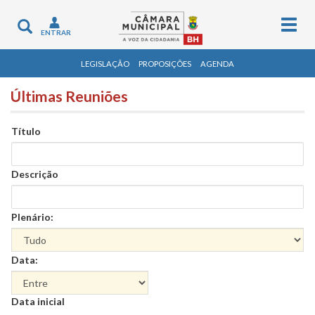
Togg
Toggle
ENTRAR
navig
navigation
LEGISLAÇÃO
PROPOSIÇÕES
AGENDA
Últimas Reuniões
Título
Descrição
Plenário:
Data:
Data
Data inicial