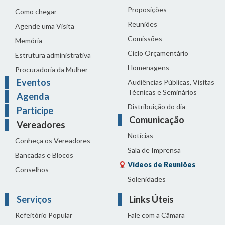
Proposições
Como chegar
Reuniões
Agende uma Visita
Comissões
Memória
Ciclo Orçamentário
Estrutura administrativa
Homenagens
Procuradoria da Mulher
Eventos
Audiências Públicas, Visitas
Técnicas e Seminários
Agenda
Distribuição do dia
Participe
Comunicação
Vereadores
Notícias
Conheça os Vereadores
Sala de Imprensa
Bancadas e Blocos
Vídeos de Reuniões
Conselhos
Solenidades
Serviços
Links Úteis
Refeitório Popular
Fale com a Câmara