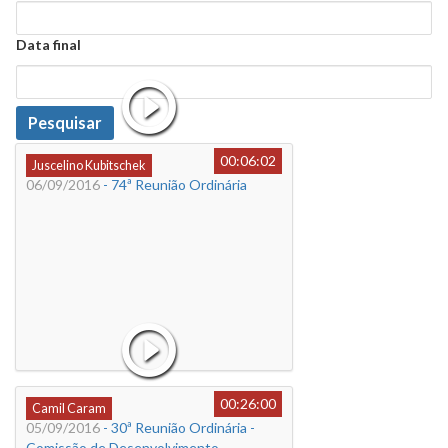
Data
Data final
Data
Pesquisar
00:06:02
Juscelino Kubitschek
06/09/2016
- 74ª Reunião Ordinária
00:26:00
Camil Caram
05/09/2016
- 30ª Reunião Ordinária -
Comissão de Desenvolvimento