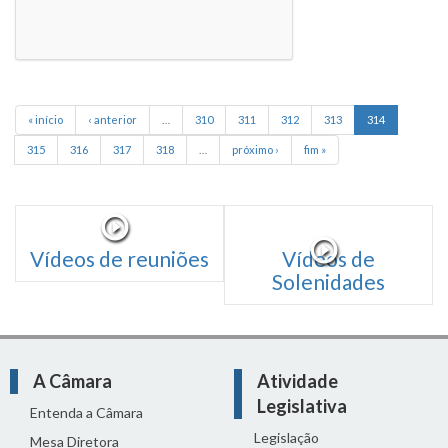
« início
‹ anterior
…
310
311
312
313
314
315
316
317
318
…
próximo ›
fim »
Vídeos de reuniões
Vídeos de
Solenidades
A Câmara
Atividade
Legislativa
Entenda a Câmara
Legislação
Mesa Diretora