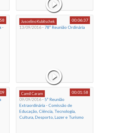
:58
00:06:37
Juscelino Kubitschek
 -
13/09/2016
- 78ª Reunião Ordinária
:09
00:01:58
Camil Caram
a
09/09/2016
- 5ª Reunião
Extraordinária - Comissão de
Educação, Ciência, Tecnologia,
Cultura, Desporto, Lazer e Turismo