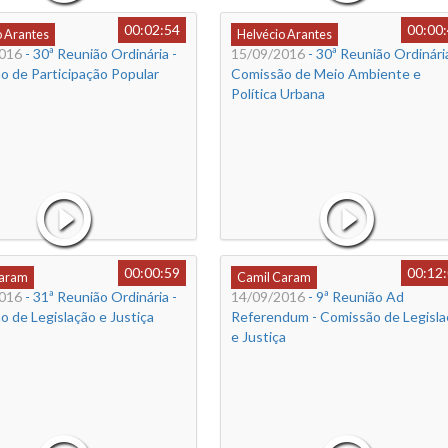
00:02:54
00:00
o Arantes
Helvécio Arantes
016
- 30ª Reunião Ordinária -
15/09/2016
- 30ª Reunião Ordinária
o de Participação Popular
Comissão de Meio Ambiente e
Política Urbana
00:00:59
00:12
Caram
Camil Caram
016
- 31ª Reunião Ordinária -
14/09/2016
- 9ª Reunião Ad
 de Legislação e Justiça
Referendum - Comissão de Legisla
e Justiça