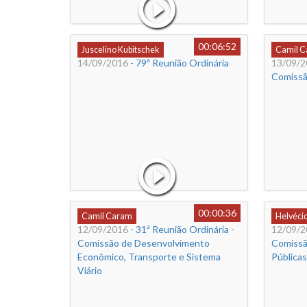
00:06:52
Juscelino Kubitschek
Camil 
14/09/2016
- 79ª Reunião Ordinária
13/09/2
Comissã
00:00:36
Camil Caram
Helvéci
12/09/2016
- 31ª Reunião Ordinária -
12/09/2
Comissão de Desenvolvimento
Comissã
Econômico, Transporte e Sistema
Públicas
Viário