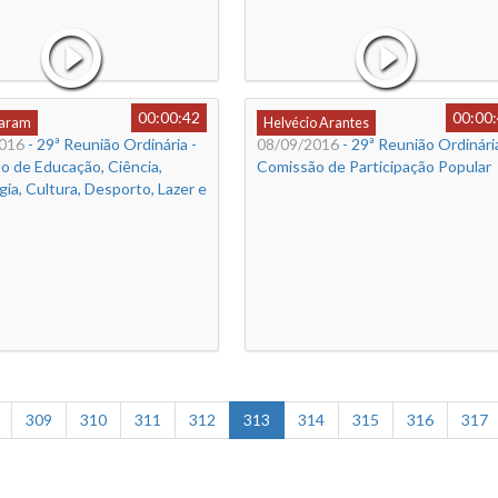
00:00:42
00:00
Caram
Helvécio Arantes
016
- 29ª Reunião Ordinária -
08/09/2016
- 29ª Reunião Ordinária
o de Educação, Ciência,
Comissão de Participação Popular
ia, Cultura, Desporto, Lazer e
309
310
311
312
313
314
315
316
317