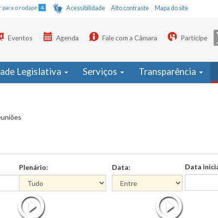
Ir para o rodapé
4
Acessibilidade
Alto contraste
Mapa do site
Eventos
Agenda
Fale com a Câmara
Participe
dade Legislativa
Serviços
Transparência
euniões
Data inici
Plenário:
Data:
Data
Data