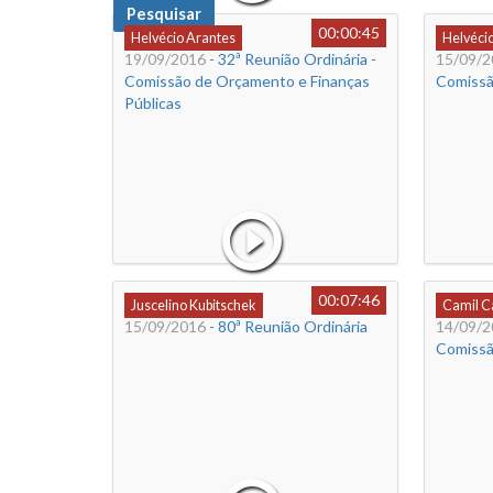
Pesquisar
00:00:45
Helvécio Arantes
Helvéci
19/09/2016
- 32ª Reunião Ordinária -
15/09/2
Comissão de Orçamento e Finanças
Comissã
Públicas
00:07:46
Juscelino Kubitschek
Camil 
15/09/2016
- 80ª Reunião Ordinária
14/09/2
Comissão