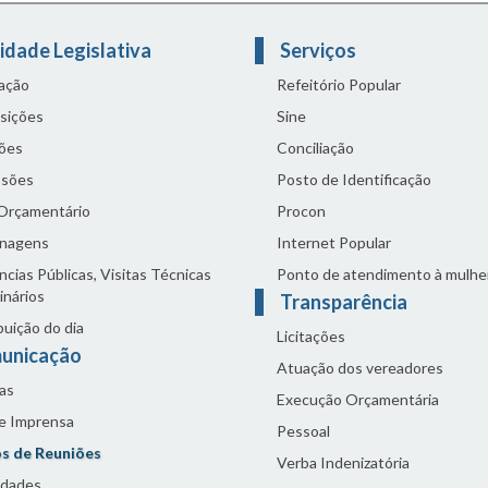
idade Legislativa
Serviços
lação
Refeitório Popular
sições
Sine
ões
Conciliação
sões
Posto de Identificação
 Orçamentário
Procon
nagens
Internet Popular
cias Públicas, Visitas Técnicas
Ponto de atendimento à mulhe
inários
Transparência
buição do dia
Licitações
unicação
Atuação dos vereadores
as
Execução Orçamentária
de Imprensa
Pessoal
s de Reuniões
Verba Indenizatória
idades