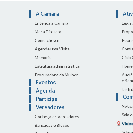
A Câmara
Ativ
Entenda a Câmara
Legis
Mesa Diretora
Propo
Como chegar
Reuni
Agende uma Visita
Comis
Memória
Ciclo
Estrutura administrativa
Home
Procuradoria da Mulher
Audiên
e Sem
Eventos
Distri
Agenda
Com
Participe
Notíci
Vereadores
Sala 
Conheça os Vereadores
Vídeo
Bancadas e Blocos
Solen