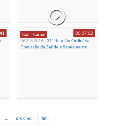
:41
00:07:02
Camil Caram
 -
06/09/2016
- 31ª Reunião Ordinária -
Comissão de Saúde e Saneamento
…
próximo ›
fim »