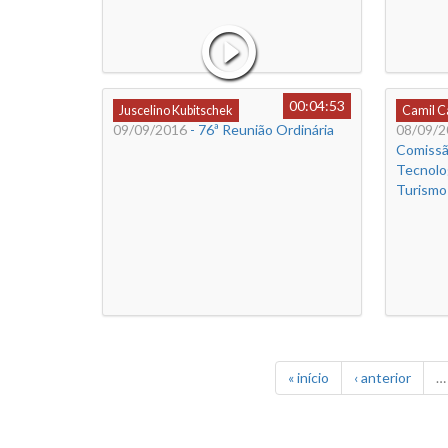
00:04:53
Juscelino Kubitschek
Camil 
09/09/2016
- 76ª Reunião Ordinária
08/09/2
Comissã
Tecnolog
Turismo
« início
‹ anterior
…