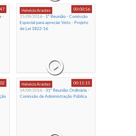
:47
00:00:56
Helvécio Arantes
 -
15/09/2016
- 1ª Reunião - Comissão
Especial para apreciar Veto - Projeto
de Lei 1822-16
:02
00:11:15
Helvécio Arantes
14/09/2016
- 31ª Reunião Ordinária -
ção
Comissão de Administração Pública