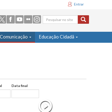
Entrar
Formulário
de busca
Comunicação
Educação Cidadã
al
Data final
Data