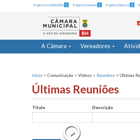
Ir para o conteúdo
1
Ir para o menu
2
Ir para a busca
3
A Câmara
Vereadores
Ativi
Início
>
Comunicação
>
Vídeos
>
Reuniões
>
Últimas R
Últimas Reuniões
Título
Descrição