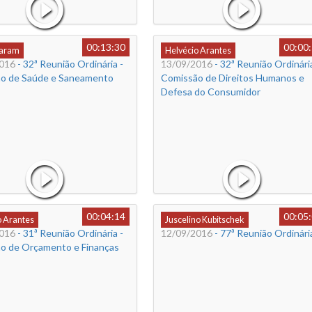
00:13:30
00:00
Caram
Helvécio Arantes
016
- 32ª Reunião Ordinária -
13/09/2016
- 32ª Reunião Ordinária
o de Saúde e Saneamento
Comissão de Direitos Humanos e
Defesa do Consumidor
00:04:14
00:05
o Arantes
Juscelino Kubitschek
016
- 31ª Reunião Ordinária -
12/09/2016
- 77ª Reunião Ordinári
o de Orçamento e Finanças