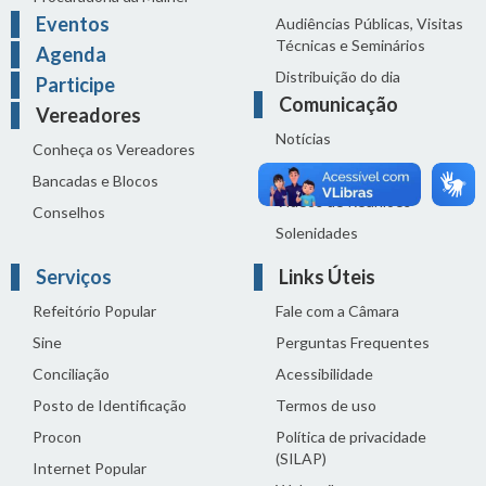
Eventos
Audiências Públicas, Visitas
Técnicas e Seminários
Agenda
Distribuição do dia
Participe
Comunicação
Vereadores
Notícias
Conheça os Vereadores
Sala de Imprensa
Bancadas e Blocos
Vídeos de Reuniões
Conselhos
Solenidades
Serviços
Links Úteis
Refeitório Popular
Fale com a Câmara
Sine
Perguntas Frequentes
Conciliação
Acessibilidade
Posto de Identificação
Termos de uso
Procon
Política de privacidade
(SILAP)
Internet Popular