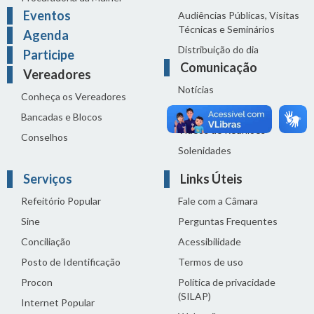
Eventos
Audiências Públicas, Visitas
Técnicas e Seminários
Agenda
Distribuição do dia
Participe
Comunicação
Vereadores
Notícias
Conheça os Vereadores
Sala de Imprensa
Bancadas e Blocos
Vídeos de Reuniões
Conselhos
Solenidades
Serviços
Links Úteis
Refeitório Popular
Fale com a Câmara
Sine
Perguntas Frequentes
Conciliação
Acessibilidade
Posto de Identificação
Termos de uso
Procon
Política de privacidade
(SILAP)
Internet Popular