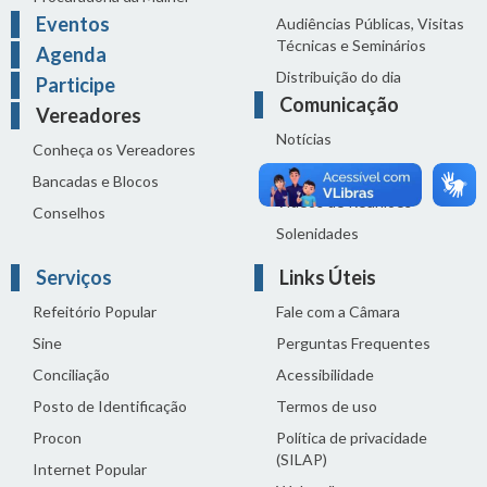
Eventos
Audiências Públicas, Visitas
Técnicas e Seminários
Agenda
Distribuição do dia
Participe
Comunicação
Vereadores
Notícias
Conheça os Vereadores
Sala de Imprensa
Bancadas e Blocos
Vídeos de Reuniões
Conselhos
Solenidades
Serviços
Links Úteis
Refeitório Popular
Fale com a Câmara
Sine
Perguntas Frequentes
Conciliação
Acessibilidade
Posto de Identificação
Termos de uso
Procon
Política de privacidade
(SILAP)
Internet Popular