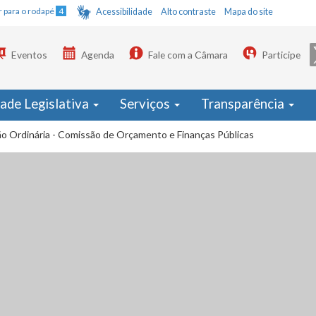
Ir para o rodapé
4
Acessibilidade
Alto contraste
Mapa do site
Eventos
Agenda
Fale com a Câmara
Participe
dade Legislativa
Serviços
Transparência
ão Ordinária - Comissão de Orçamento e Finanças Públicas