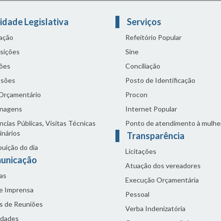
idade Legislativa
Serviços
lação
Refeitório Popular
sições
Sine
ões
Conciliação
sões
Posto de Identificação
 Orçamentário
Procon
nagens
Internet Popular
cias Públicas, Visitas Técnicas
Ponto de atendimento à mulhe
inários
Transparência
buição do dia
Licitações
unicação
Atuação dos vereadores
as
Execução Orçamentária
de Imprensa
Pessoal
s de Reuniões
Verba Indenizatória
idades