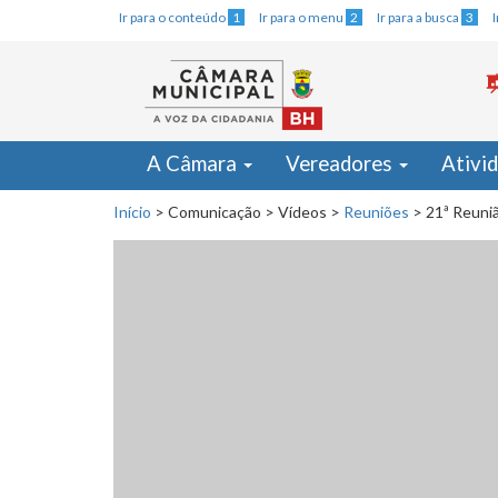
Ir para o conteúdo
1
Ir para o menu
2
Ir para a busca
3
A Câmara
Vereadores
Ativi
Início
>
Comunicação
>
Vídeos
>
Reuniões
>
21ª Reuni