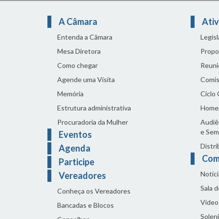
A Câmara
Ativ
Entenda a Câmara
Legis
Mesa Diretora
Propo
Como chegar
Reuni
Agende uma Visita
Comis
Memória
Ciclo
Estrutura administrativa
Home
Procuradoria da Mulher
Audiên
e Sem
Eventos
Distri
Agenda
Com
Participe
Notíci
Vereadores
Sala 
Conheça os Vereadores
Vídeo
Bancadas e Blocos
Solen