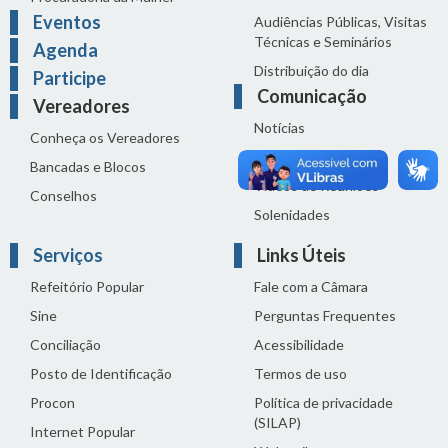
Eventos
Audiências Públicas, Visitas
Técnicas e Seminários
Agenda
Distribuição do dia
Participe
Comunicação
Vereadores
Notícias
Conheça os Vereadores
Sala de Imprensa
Bancadas e Blocos
Vídeos de Reuniões
Conselhos
Solenidades
Serviços
Links Úteis
Refeitório Popular
Fale com a Câmara
Sine
Perguntas Frequentes
Conciliação
Acessibilidade
Posto de Identificação
Termos de uso
Procon
Política de privacidade
(SILAP)
Internet Popular