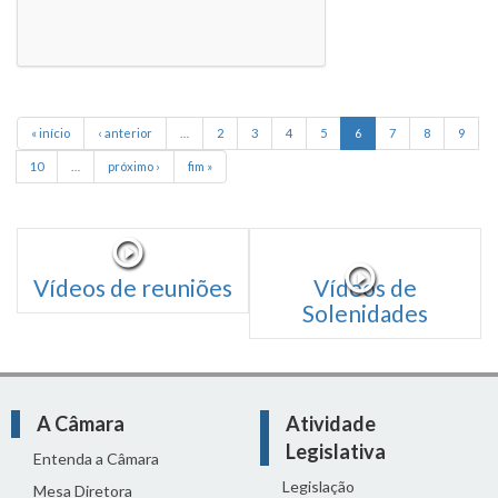
« início
‹ anterior
…
2
3
4
5
6
7
8
9
10
…
próximo ›
fim »
Vídeos de reuniões
Vídeos de
Solenidades
A Câmara
Atividade
Legislativa
Entenda a Câmara
Legislação
Mesa Diretora