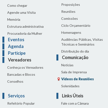
Proposições
Como chegar
Reuniões
Agende uma Visita
Comissões
Memória
Ciclo Orçamentário
Estrutura administrativa
Homenagens
Procuradoria da Mulher
Eventos
Audiências Públicas, Visitas
Técnicas e Seminários
Agenda
Distribuição do dia
Participe
Comunicação
Vereadores
Notícias
Conheça os Vereadores
Sala de Imprensa
Bancadas e Blocos
Vídeos de Reuniões
Conselhos
Solenidades
Serviços
Links Úteis
Refeitório Popular
Fale com a Câmara