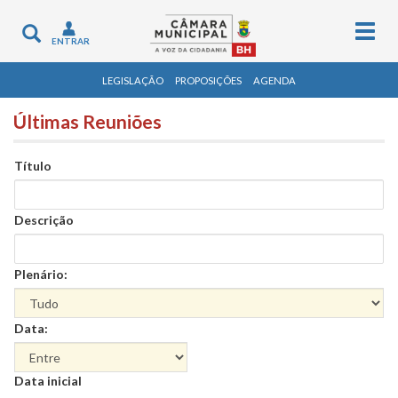
Togg
Toggle
ENTRAR
navig
navigation
LEGISLAÇÃO
PROPOSIÇÕES
AGENDA
Últimas Reuniões
Título
Descrição
Plenário:
Data:
Data
Data inicial