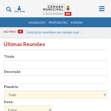
Togg
Toggle
ENTRAR
navig
navigation
LEGISLAÇÃO
PROPOSIÇÕES
AGENDA
AO VIVO
Assista às reuniões em tempo real
Últimas Reuniões
Título
Descrição
Plenário:
Data: