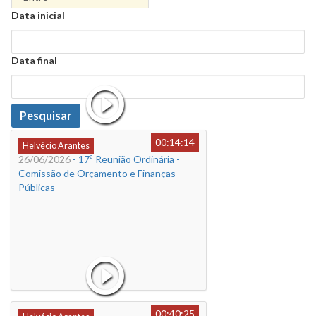
Data
Data inicial
Data
Data final
Data
Pesquisar
00:14:14
Helvécio Arantes
26/06/2026
- 17ª Reunião Ordinária -
Comissão de Orçamento e Finanças
Públicas
00:40:25