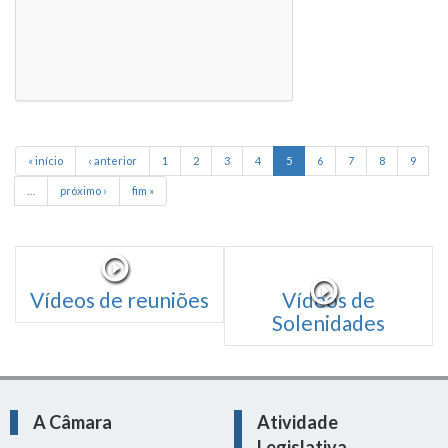
« início
‹ anterior
1
2
3
4
5
6
7
8
9
…
próximo ›
fim »
Vídeos de reuniões
Vídeos de
Solenidades
A Câmara
Atividade
Legislativa